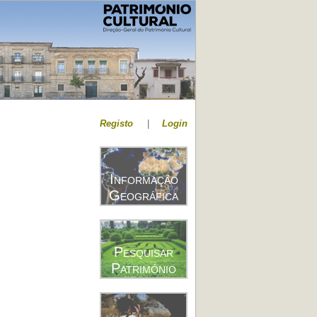
Registo
|
Login
Informação
Geográfica
Pesquisar
Património