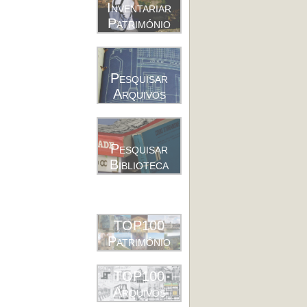
Inventariar
Património
Pesquisar
Arquivos
Pesquisar
Biblioteca
TOP100
Património
TOP100
Arquivos