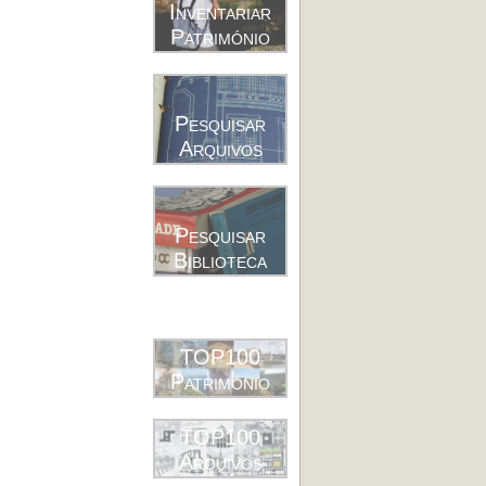
Inventariar
Património
Pesquisar
Arquivos
Pesquisar
Biblioteca
TOP100
Património
TOP100
Arquivos