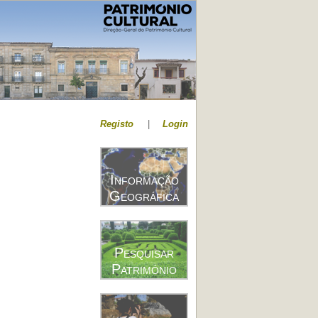
Registo
|
Login
Informação
Geográfica
Pesquisar
Património