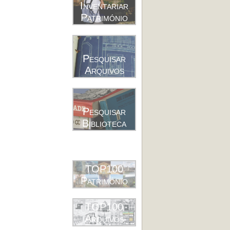
Inventariar
Património
Pesquisar
Arquivos
Pesquisar
Biblioteca
TOP100
Património
TOP100
Arquivos