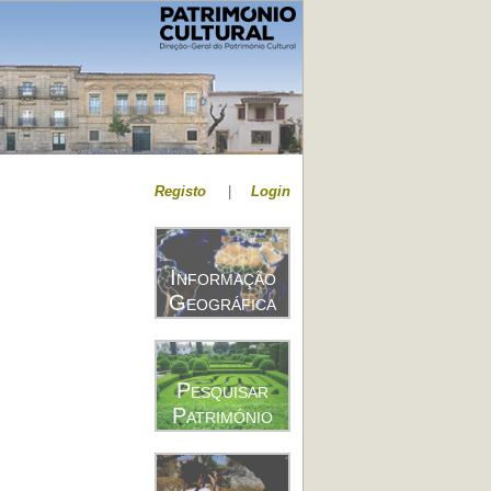
Registo
|
Login
Informação
Geográfica
Pesquisar
Património