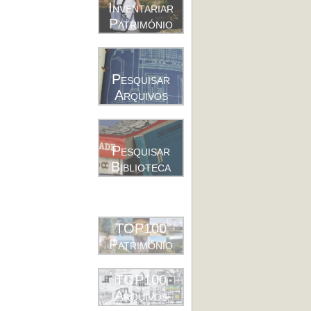
Inventariar
Património
Pesquisar
Arquivos
Pesquisar
Biblioteca
TOP100
Património
TOP100
Arquivos