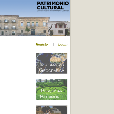
Registo
|
Login
Informação
Geográfica
Pesquisar
Património