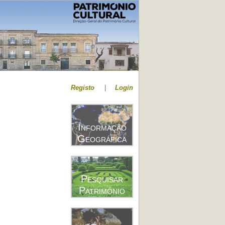
Registo
|
Login
Informação
Geográfica
Pesquisar
Património