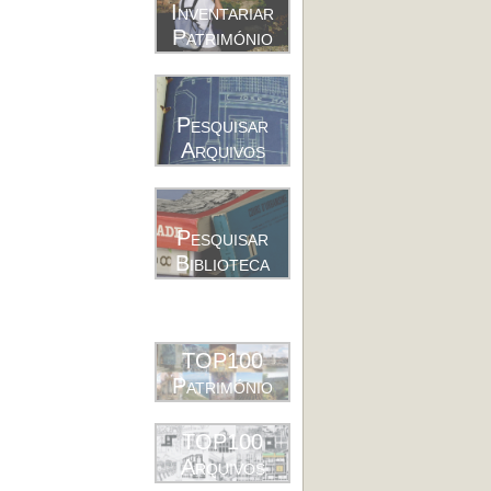
Inventariar
Património
Pesquisar
Arquivos
Pesquisar
Biblioteca
TOP100
Património
TOP100
Arquivos