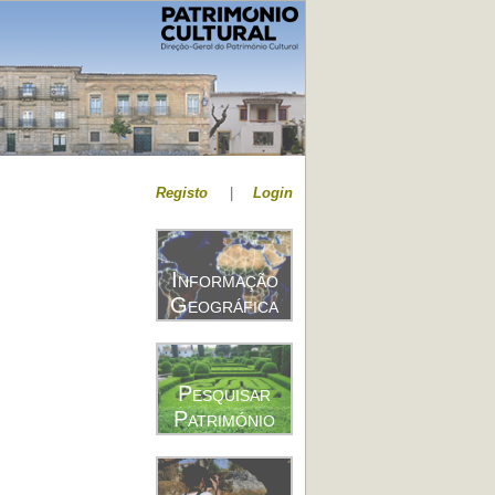
Registo
|
Login
Informação
Geográfica
Pesquisar
Património