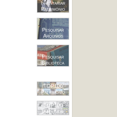
Inventariar
Património
Pesquisar
Arquivos
Pesquisar
Biblioteca
TOP100
Património
TOP100
Arquivos