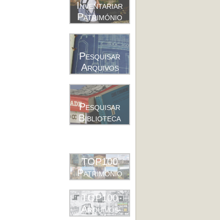
Inventariar
Património
Pesquisar
Arquivos
Pesquisar
Biblioteca
TOP100
Património
TOP100
Arquivos