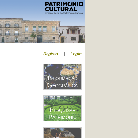
Registo
|
Login
Informação
Geográfica
Pesquisar
Património