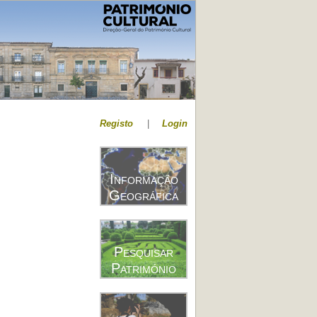
Registo
|
Login
Informação
Geográfica
Pesquisar
Património