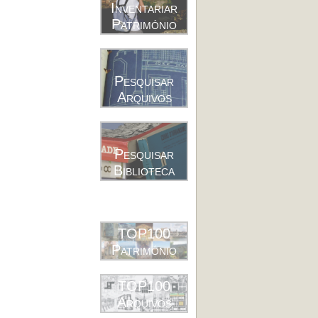
Inventariar
Património
Pesquisar
Arquivos
Pesquisar
Biblioteca
TOP100
Património
TOP100
Arquivos