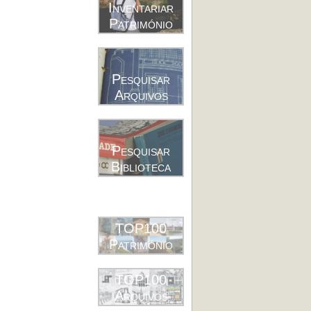
Inventariar
Património
Pesquisar
Arquivos
Pesquisar
Biblioteca
TOP100
Património
TOP100
Arquivos