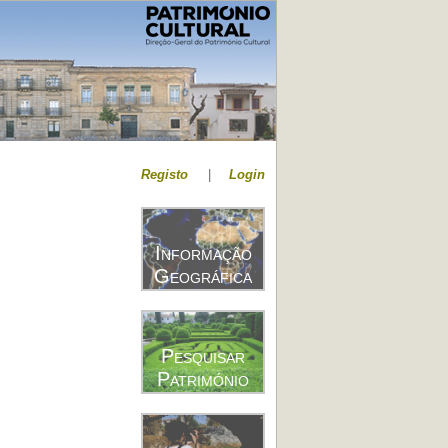
Registo
|
Login
Informação
Geográfica
Pesquisar
Património