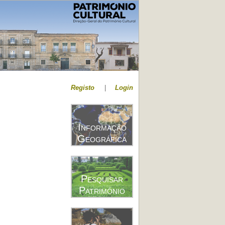
Registo
|
Login
Informação
Geográfica
Pesquisar
Património