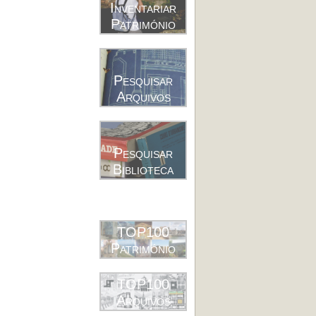
Inventariar
Património
Pesquisar
Arquivos
Pesquisar
Biblioteca
TOP100
Património
TOP100
Arquivos