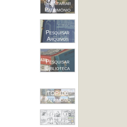
Inventariar
Património
Pesquisar
Arquivos
Pesquisar
Biblioteca
TOP100
Património
TOP100
Arquivos