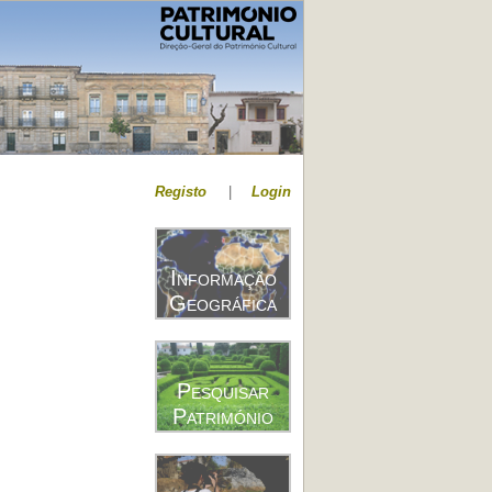
Registo
|
Login
Informação
Geográfica
Pesquisar
Património