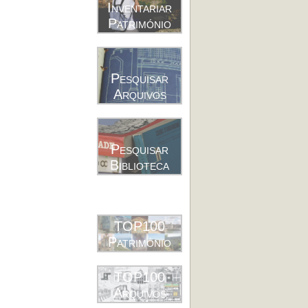
Inventariar
Património
Pesquisar
Arquivos
Pesquisar
Biblioteca
TOP100
Património
TOP100
Arquivos