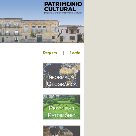
Registo
|
Login
Informação
Geográfica
Pesquisar
Património