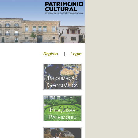
Registo
|
Login
Informação
Geográfica
Pesquisar
Património