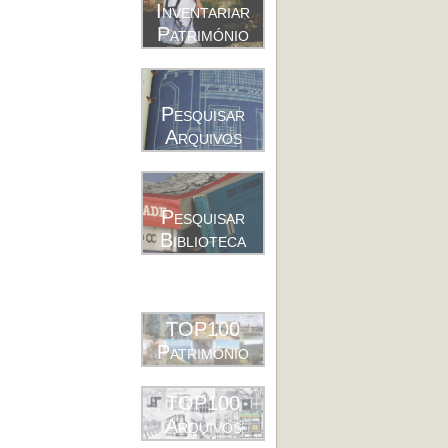
Inventariar
Património
Pesquisar
Arquivos
Pesquisar
Biblioteca
TOP100
Património
TOP100
Arquivos