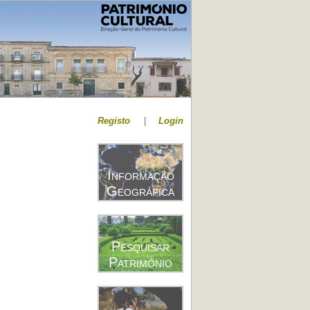
Registo
|
Login
Informação
Geográfica
Pesquisar
Património