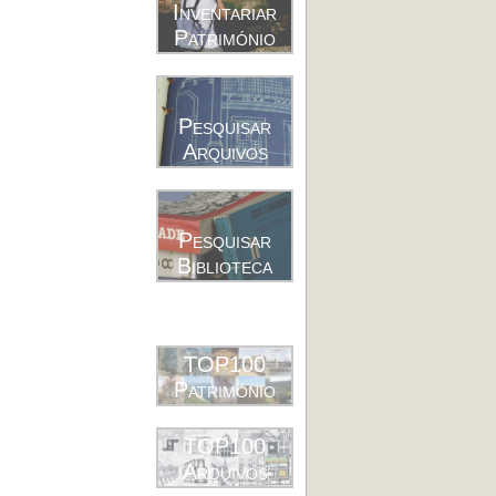
Inventariar
Património
Pesquisar
Arquivos
Pesquisar
Biblioteca
TOP100
Património
TOP100
Arquivos