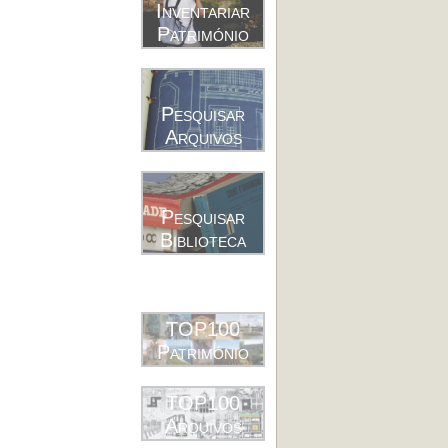
Inventariar
Património
Pesquisar
Arquivos
Pesquisar
Biblioteca
TOP100
Património
TOP100
Arquivos