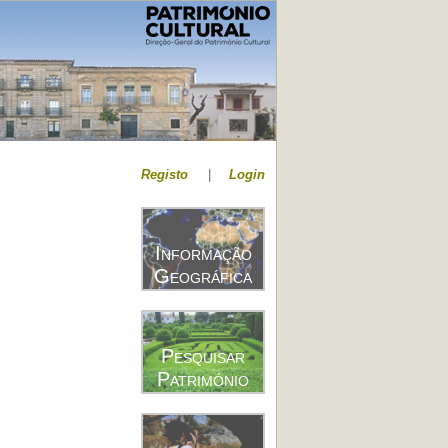
Registo
|
Login
Informação
Geográfica
Pesquisar
Património