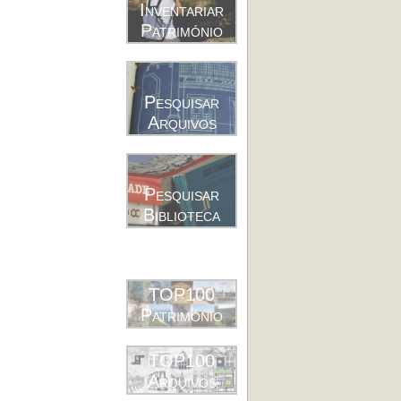
Inventariar
Património
Pesquisar
Arquivos
Pesquisar
Biblioteca
TOP100
Património
TOP100
Arquivos