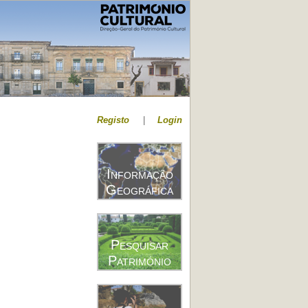
Registo
|
Login
Informação
Geográfica
Pesquisar
Património