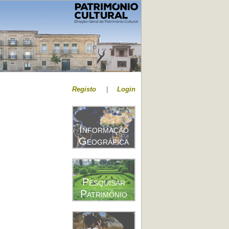
Registo
|
Login
Informação
Geográfica
Pesquisar
Património