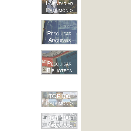
Inventariar
Património
Pesquisar
Arquivos
Pesquisar
Biblioteca
TOP100
Património
TOP100
Arquivos