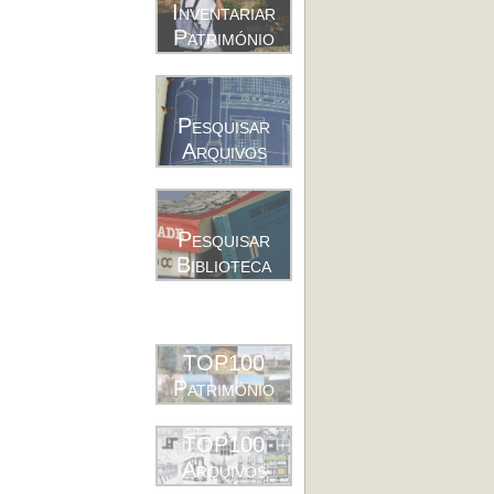
Inventariar
Património
Pesquisar
Arquivos
Pesquisar
Biblioteca
TOP100
Património
TOP100
Arquivos