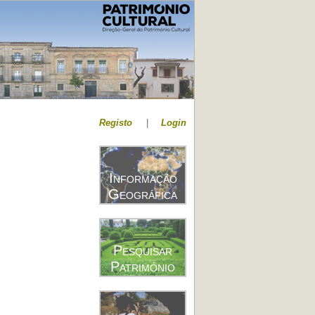
Registo
|
Login
Informação
Geográfica
Pesquisar
Património