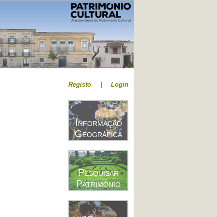
Registo
|
Login
Informação
Geográfica
Pesquisar
Património