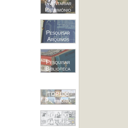
Inventariar
Património
Pesquisar
Arquivos
Pesquisar
Biblioteca
TOP100
Património
TOP100
Arquivos