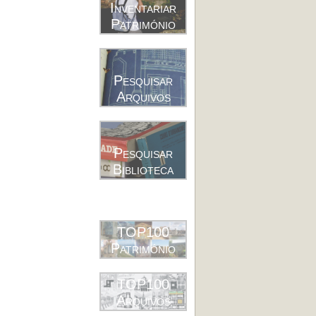
Inventariar
Património
Pesquisar
Arquivos
Pesquisar
Biblioteca
TOP100
Património
TOP100
Arquivos