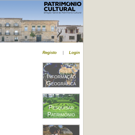
Registo
|
Login
Informação
Geográfica
Pesquisar
Património