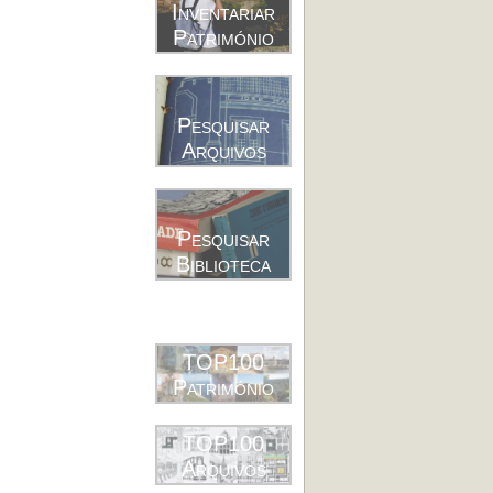
Inventariar
Património
Pesquisar
Arquivos
Pesquisar
Biblioteca
TOP100
Património
TOP100
Arquivos