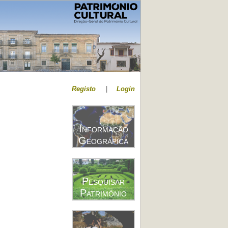
Registo
|
Login
Informação
Geográfica
Pesquisar
Património