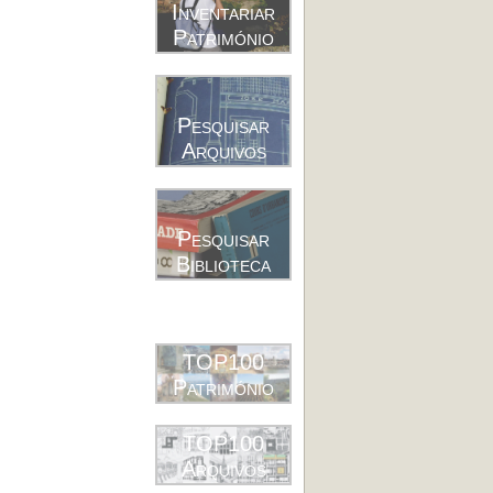
Inventariar
Património
Pesquisar
Arquivos
Pesquisar
Biblioteca
TOP100
Património
TOP100
Arquivos