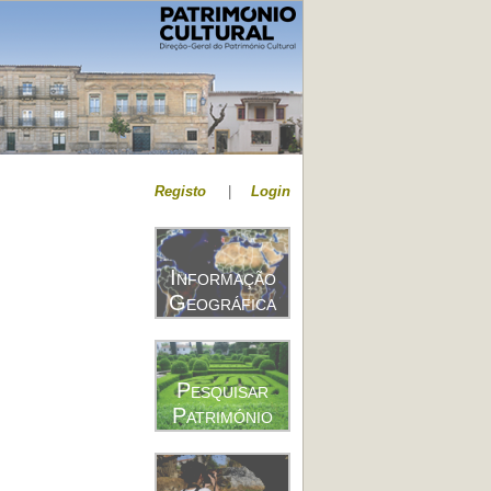
Registo
|
Login
Informação
Geográfica
Pesquisar
Património