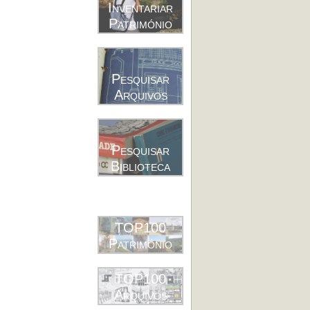
Inventariar
Património
Pesquisar
Arquivos
Pesquisar
Biblioteca
TOP100
Património
TOP100
Arquivos