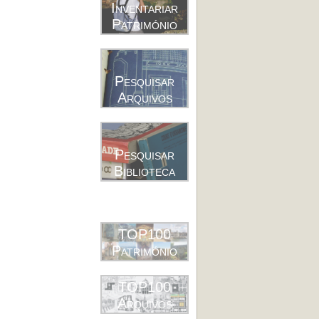
Inventariar
Património
Pesquisar
Arquivos
Pesquisar
Biblioteca
TOP100
Património
TOP100
Arquivos