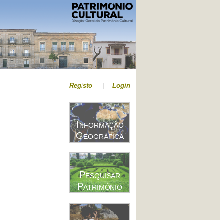
Registo
|
Login
Informação
Geográfica
Pesquisar
Património