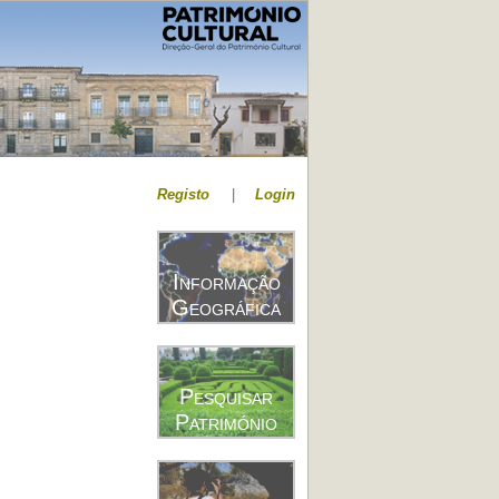
Registo
|
Login
Informação
Geográfica
Pesquisar
Património