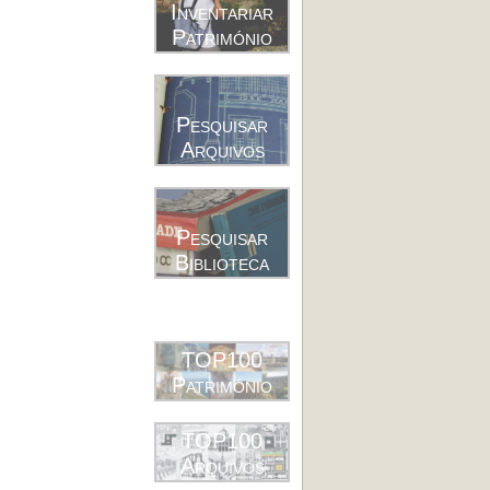
Inventariar
Património
Pesquisar
Arquivos
Pesquisar
Biblioteca
TOP100
Património
TOP100
Arquivos