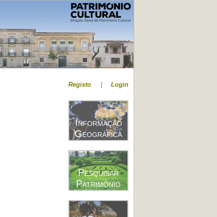
Registo
|
Login
Informação
Geográfica
Pesquisar
Património