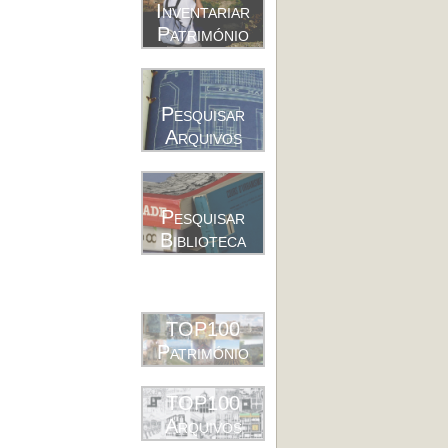
Inventariar
Património
Pesquisar
Arquivos
Pesquisar
Biblioteca
TOP100
Património
TOP100
Arquivos